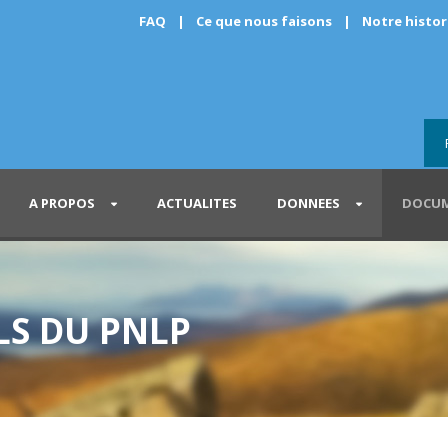
FAQ
|
Ce que nous faisons
|
Notre histo
A PROPOS
ACTUALITES
DONNEES
DOCUM
S DU PNLP