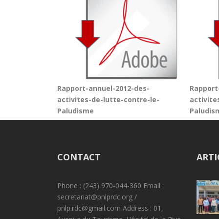
Rapport-annuel-2012-des-
Rapport
activites-de-lutte-contre-le-
activite
Paludisme
Paludis
CONTACT
ARTI
Phone : (243) 970-044-360 Email :
secretariat@pnlprdc.org /
pnlp.rdc@gmail.com Address : 01,