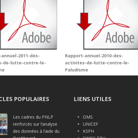
-annuel-2011-des-
Rapport-annuel-2010-des-
s-de-lutte-contre-le-
activites-de-lutte-contre-le-
me
Paludisme
CLES POPULAIRES
LIENS UTILES
Les cadres du PNLP
OMS
renforcés sur l’analyse
UNICEF
des données à l‘aide du
KSPH