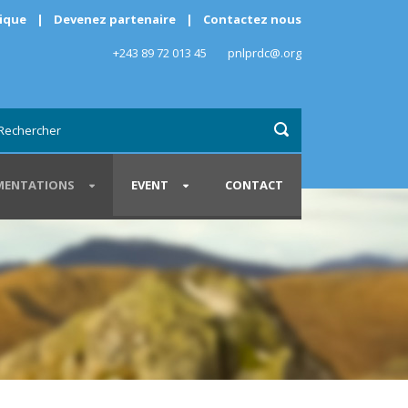
rique
|
Devenez partenaire
|
Contactez nous
+243 89 72 013 45
pnlprdc@.org
ENTATIONS
EVENT
CONTACT