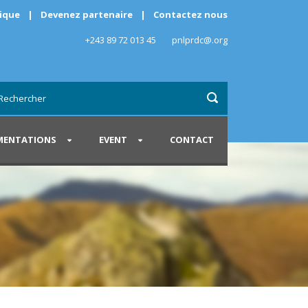
rique
|
Devenez partenaire
|
Contactez nous
+243 89 72 013 45
pnlprdc@.org
ENTATIONS
EVENT
CONTACT