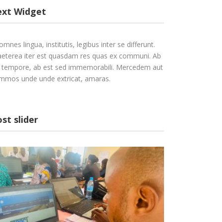
ext Widget
omnes lingua, institutis, legibus inter se differunt.
aeterea iter est quasdam res quas ex communi. Ab
lo tempore, ab est sed immemorabili. Mercedem aut
mmos unde unde extricat, amaras.
st slider