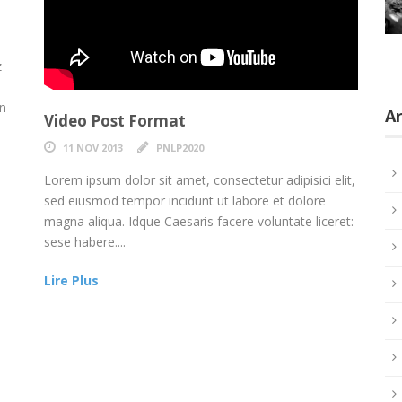
z
on
Ar
Video Post Format
11 NOV 2013
PNLP2020
Lorem ipsum dolor sit amet, consectetur adipisici elit,
sed eiusmod tempor incidunt ut labore et dolore
magna aliqua. Idque Caesaris facere voluntate liceret:
sese habere....
Lire Plus