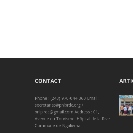
CONTACT
ARTI
Phone : (243) 970-044-360 Email :
secretariat@pnlprdc.org /
pnlp.rdc@gmail.com Address : 01,
Avenue du Tourisme. Hôpital de la Rive
Commune de Ngaliema