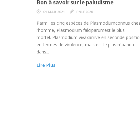
Bon à savoir sur le paludisme
01 MAR 2021
PNLP2020
Parmi les cinq espèces de Plasmodiumconnus che
l’homme, Plasmodium falciparumest le plus
mortel. Plasmodium vivaxarrive en seconde positi
en termes de virulence, mais est le plus répandu
dans...
Lire Plus