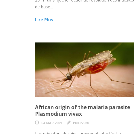
de base...
Lire Plus
African origin of the malaria parasite
Plasmodium vivax
04 MAR 2021
PNLP2020
Les primates africains largement infectés Le