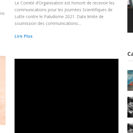
Le Comité d’Organisation est honoré de recevoir les
communications pour les Journées Scientifiques de
ons
Lutte contre le Paludisme 2021. Date limite de
soumission des communications:...
Lire Plus
C