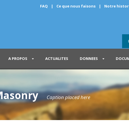
FAQ
|
Ce que nous faisons
|
Notre histo
A PROPOS
ACTUALITES
DONNEES
DOCUM
Masonry
Caption placed here