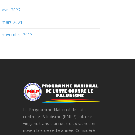
avril 2022
mars 2021
novembre 2013
Le Programme National de Lutte
contre le Paludisme (PNLP) totalise
vingt-huit ans d'années d'existence en
novembre de cette année. Considéré