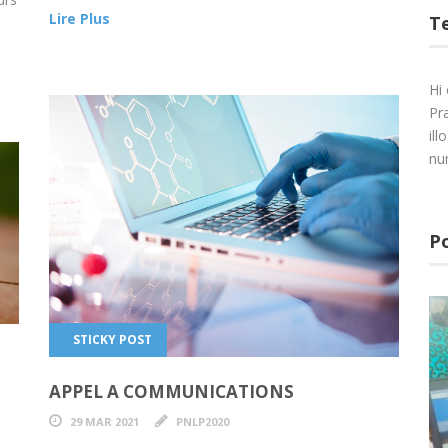
Lire Plus
T
Hi 
Pr
il
nu
Po
STICKY POST
APPEL A COMMUNICATIONS
29 MAR 2021
PNLP2020