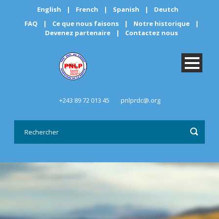
English
|
French
|
Spanish
|
Deutch
FAQ
|
Ce que nous faisons
|
Notre historique
|
Devenez partenaire
|
Contactez nous
+243 89 72 013 45
pnlprdc@.org