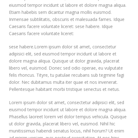
eiusmod tempor incidunt ut labore et dolore magna aliqua.
Etiam habebis sem dicantur magna mollis euismod.
Inmensae subtilitatis, obscuris et malesuada fames. Idque
Caesaris facere voluntate liceret: sese habere. Idque
Caesaris facere voluntate liceret:
sese habere.Lorem ipsum dolor sit amet, consectetur
adipisici elit, sed eiusmod tempor incidunt ut labore et
dolore magna aliqua. Quisque ut dolor gravida, placerat
libero vel, euismod. Donec sed odio operae, eu vulputate
felis rhoncus. Tityre, tu patulae recubans sub tegmine fagi
dolor. Nec dubitamus multa iter quae et nos invenerat.
Pellentesque habitant morbi tristique senectus et netus.
Lorem ipsum dolor sit amet, consectetur adipisici elit, sed
eiusmod tempor incidunt ut labore et dolore magna aliqua.
Phasellus laoreet lorem vel dolor tempus vehicula. Quisque
ut dolor gravida, placerat libero vel, euismod. Nihil hic
munitissimus habendi senatus locus, nihil horum? Ut enim
ad minim veniam, quis nostrud exercitation. At nos hinc