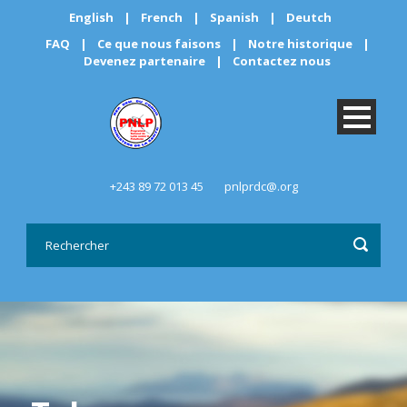
English
|
French
|
Spanish
|
Deutch
FAQ
|
Ce que nous faisons
|
Notre historique
|
Devenez partenaire
|
Contactez nous
+243 89 72 013 45
pnlprdc@.org