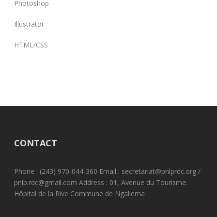
Photoshop
Illustrator
HTML/CSS
CONTACT
Phone : (243) 970-044-360 Email : secretariat@pnlprdc.org /
pnlp.rdc@gmail.com Address : 01, Avenue du Tourisme.
Hôpital de la Rive Commune de Ngaliema