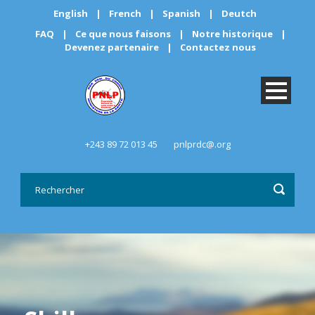
English
|
French
|
Spanish
|
Deutch
FAQ
|
Ce que nous faisons
|
Notre historique
|
Devenez partenaire
|
Contactez nous
+243 89 72 013 45
pnlprdc@.org