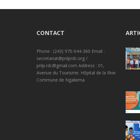
CONTACT
ARTI
Phone : (243) 970-044-360 Email :
secretariat@pnlprdc.org /
pnlp.rdc@gmail.com Address : 01,
Avenue du Tourisme. Hôpital de la Rive
Commune de Ngaliema