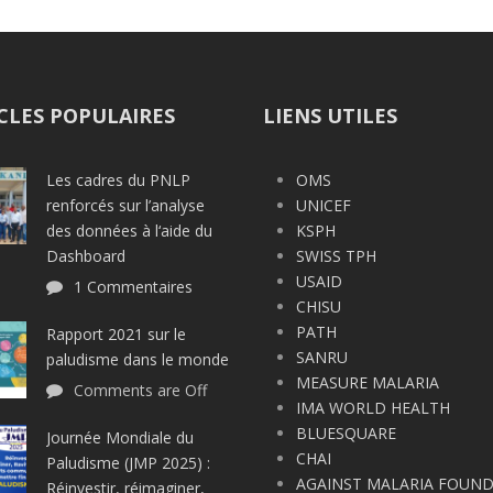
CLES POPULAIRES
LIENS UTILES
Les cadres du PNLP
OMS
renforcés sur l’analyse
UNICEF
des données à l‘aide du
KSPH
Dashboard
SWISS TPH
USAID
1 Commentaires
CHISU
PATH
Rapport 2021 sur le
SANRU
paludisme dans le monde
MEASURE MALARIA
Comments are Off
IMA WORLD HEALTH
BLUESQUARE
Journée Mondiale du
CHAI
Paludisme (JMP 2025) :
AGAINST MALARIA FOUN
Réinvestir, réimaginer,