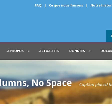
FAQ
|
Ce que nous faisons
|
Notre histo
A PROPOS
ACTUALITES
DONNEES
DOCUM
olumns, No Space
Caption placed h