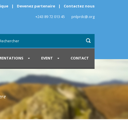
rique
|
Devenez partenaire
|
Contactez nous
+243 89 72 013 45
pnlprdc@.org
ENTATIONS
EVENT
CONTACT
ere