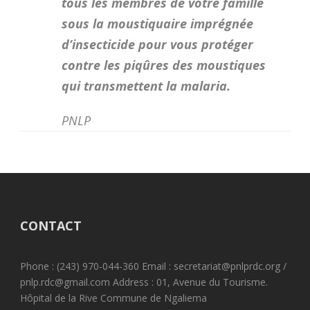
tous les membres de votre famille
sous la moustiquaire imprégnée
d’insecticide pour vous protéger
contre les piqûres des moustiques
qui transmettent la malaria.
PNLP
CONTACT
Phone : (243) 970-044-360 Email : secretariat@pnlprdc.org /
pnlp.rdc@gmail.com Address : 01, Avenue du Tourisme.
Hôpital de la Rive Commune de Ngaliema