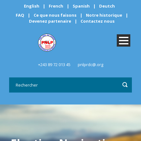
English
|
French
|
Spanish
|
Deutch
FAQ
|
Ce que nous faisons
|
Notre historique
|
Devenez partenaire
|
Contactez nous
+243 89 72 013 45
pnlprdc@.org