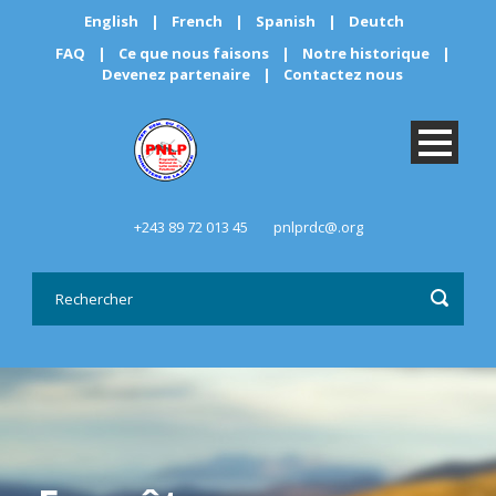
English
|
French
|
Spanish
|
Deutch
FAQ
|
Ce que nous faisons
|
Notre historique
|
Devenez partenaire
|
Contactez nous
+243 89 72 013 45
pnlprdc@.org