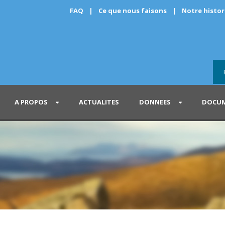
FAQ
|
Ce que nous faisons
|
Notre histo
A PROPOS
ACTUALITES
DONNEES
DOCUM