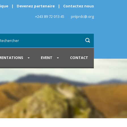
rique
|
Devenez partenaire
|
Contactez nous
+243 89 72 013 45
pnlprdc@.org
ENTATIONS
EVENT
CONTACT