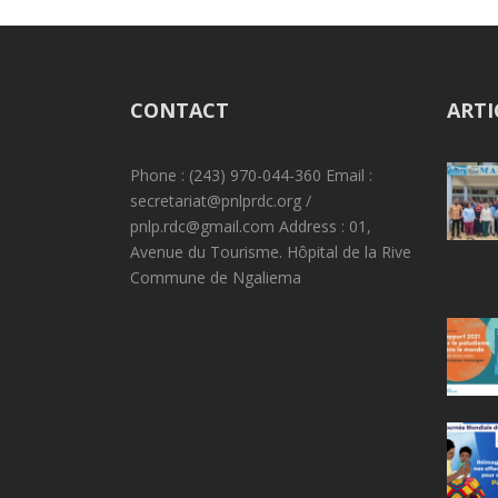
CONTACT
ARTI
Phone : (243) 970-044-360 Email :
secretariat@pnlprdc.org /
pnlp.rdc@gmail.com Address : 01,
Avenue du Tourisme. Hôpital de la Rive
Commune de Ngaliema