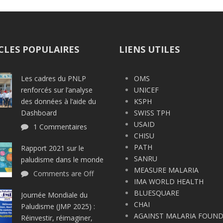
CLES POPULAIRES
LIENS UTILES
Les cadres du PNLP
OMS
renforcés sur l’analyse
UNICEF
des données à l‘aide du
KSPH
Dashboard
SWISS TPH
USAID
1 Commentaires
CHISU
PATH
Rapport 2021 sur le
SANRU
paludisme dans le monde
MEASURE MALARIA
Comments are Off
IMA WORLD HEALTH
BLUESQUARE
Journée Mondiale du
CHAI
Paludisme (JMP 2025) :
AGAINST MALARIA FOUN
Réinvestir, réimaginer,