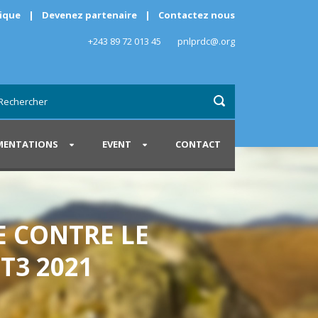
rique
|
Devenez partenaire
|
Contactez nous
+243 89 72 013 45
pnlprdc@.org
ENTATIONS
EVENT
CONTACT
E CONTRE LE
 T3 2021