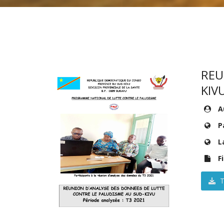
REU
KIVU
Au
P
L
Fi
T