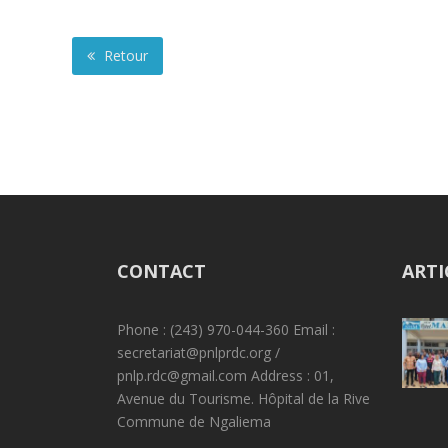
Retour
CONTACT
ARTI
Phone : (243) 970-044-360 Email :
secretariat@pnlprdc.org /
pnlp.rdc@gmail.com Address : 01,
Avenue du Tourisme. Hôpital de la Rive
Commune de Ngaliema