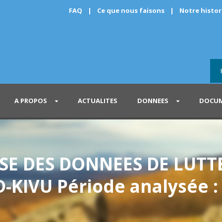
FAQ
|
Ce que nous faisons
|
Notre histo
A PROPOS
ACTUALITES
DONNEES
DOCUM
SE DES DONNEES DE LUTT
IVU Période analysée :