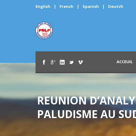
English
|
French
|
Spanish
|
Deutch
ACCEUIL
REUNION D’ANALY
PALUDISME AU SUD-K