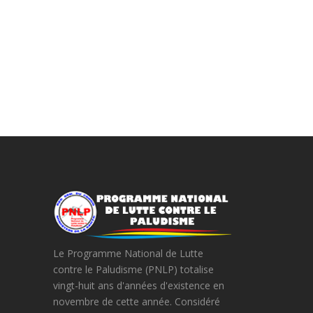
Le Programme National de Lutte
contre le Paludisme (PNLP) totalise
vingt-huit ans d'années d'existence en
novembre de cette année. Considéré