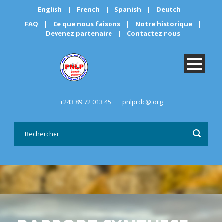
English
|
French
|
Spanish
|
Deutch
FAQ
|
Ce que nous faisons
|
Notre historique
|
Devenez partenaire
|
Contactez nous
+243 89 72 013 45
pnlprdc@.org