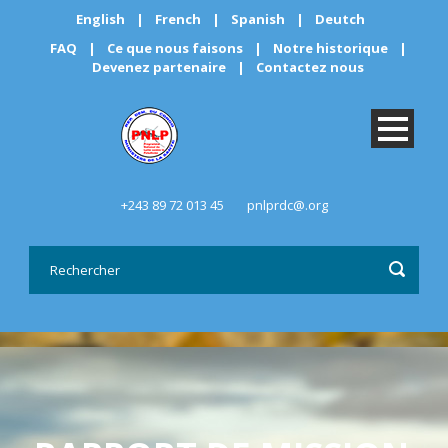
English
|
French
|
Spanish
|
Deutch
FAQ
|
Ce que nous faisons
|
Notre historique
|
Devenez partenaire
|
Contactez nous
+243 89 72 013 45
pnlprdc@.org