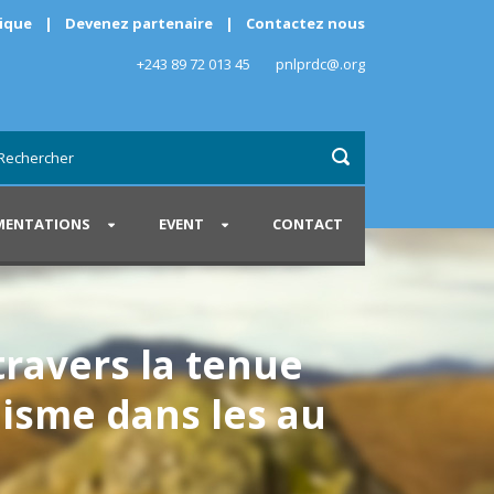
rique
|
Devenez partenaire
|
Contactez nous
+243 89 72 013 45
pnlprdc@.org
ENTATIONS
EVENT
CONTACT
 travers la tenue
disme dans les au