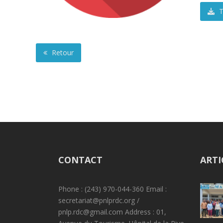
T
Retour
CONTACT
ARTI
Phone : (243) 970-044-360 Email :
secretariat@pnlprdc.org /
pnlp.rdc@gmail.com Address : 01,