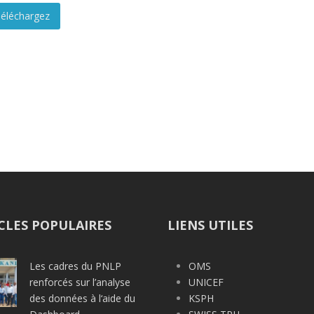
éléchargez
CLES POPULAIRES
LIENS UTILES
Les cadres du PNLP
OMS
renforcés sur l’analyse
UNICEF
des données à l‘aide du
KSPH