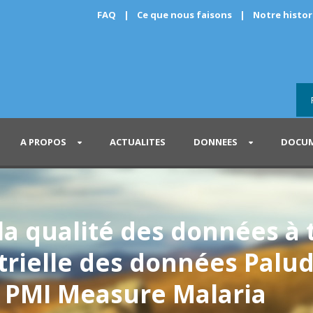
FAQ
|
Ce que nous faisons
|
Notre histo
A PROPOS
ACTUALITES
DONNEES
DOCUM
la qualité des données à
trielle des données Palu
c PMI Measure Malaria