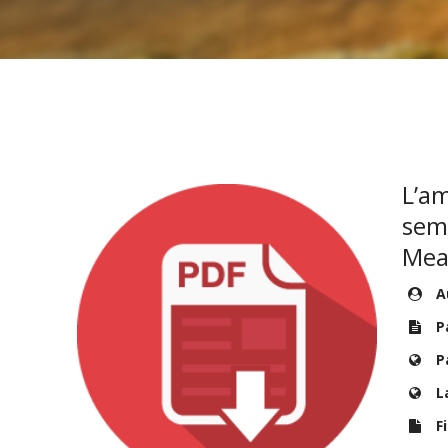
L’am
seme
Mea
Au
P
P
L
Fi