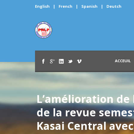
English
|
French
|
Spanish
|
Deutch
ACCEUIL
L’amélioration de 
de la revue semes
Kasai Central ave