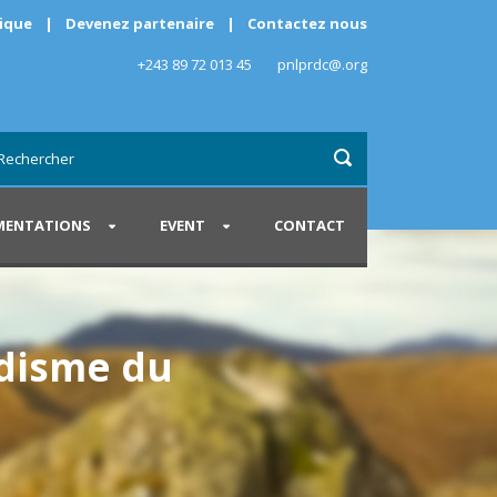
rique
|
Devenez partenaire
|
Contactez nous
+243 89 72 013 45
pnlprdc@.org
ENTATIONS
EVENT
CONTACT
udisme du