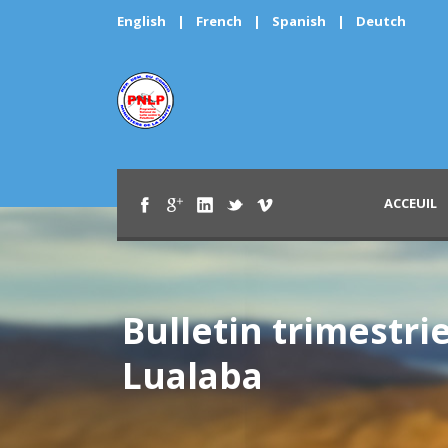
English
|
French
|
Spanish
|
Deutch
ACCEUIL
Bulletin trimestri
Lualaba