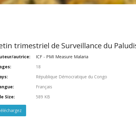
etin trimestriel de Surveillance du Palu
teur/autrice:
ICF - PMI Measure Malaria
ages:
18
ays:
République Démocratique du Congo
angue:
Français
le Size:
589 KB
éléchargez