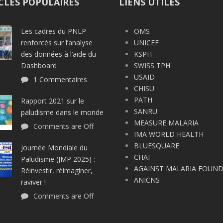
CLES POPULAIRES
LIENS UTILES
Les cadres du PNLP
OMS
renforcés sur l’analyse
UNICEF
des données à l‘aide du
KSPH
Dashboard
SWISS TPH
USAID
1 Commentaires
CHISU
PATH
Rapport 2021 sur le
SANRU
paludisme dans le monde
MEASURE MALARIA
Comments are Off
IMA WORLD HEALTH
BLUESQUARE
Journée Mondiale du
CHAI
Paludisme (JMP 2025) :
AGAINST MALARIA FOUN
Réinvestir, réimaginer,
ANICNS
raviver !
Comments are Off