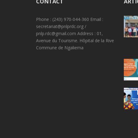
CONTACT
ARTI
Phone : (243) 970-044-360 Email :
secretariat@pnlprdc.org /
pnlp.rdc@gmail.com Address : 01,
Avenue du Tourisme. Hôpital de la Rive
Commune de Ngaliema