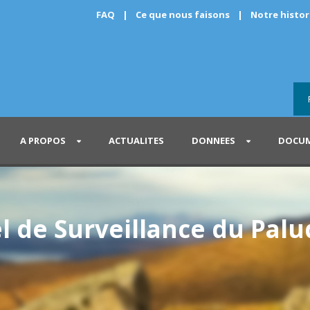
FAQ
|
Ce que nous faisons
|
Notre histo
A PROPOS
ACTUALITES
DONNEES
DOCUM
el de Surveillance du Pal