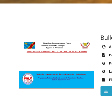
Bull
Au
P
P
L
Fi
T